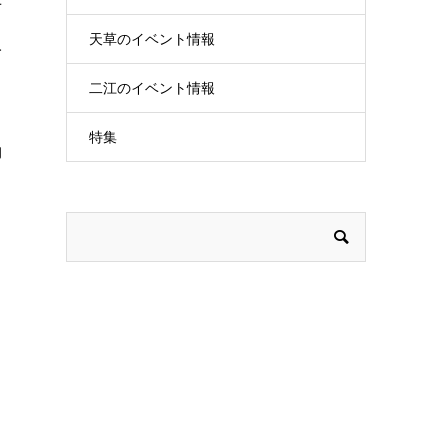
せ
天草のイベント情報
人
二江のイベント情報
特集
物
と
ま