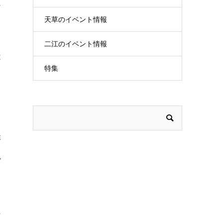
に
天草のイベント情報
二江のイベント情報
は
特集
非
れ
た