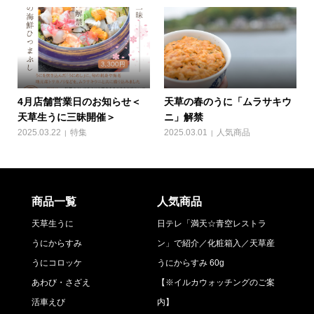
4月店舗営業日のお知らせ＜
天草の春のうに「ムラサキウ
天草生うに三昧開催＞
ニ」解禁
2025.03.22
特集
2025.03.01
人気商品
商品一覧
人気商品
天草生うに
日テレ「満天☆青空レストラ
うにからすみ
ン」で紹介／化粧箱入／天草産
うにコロッケ
うにからすみ 60g
あわび・さざえ
【※イルカウォッチングのご案
活車えび
内】