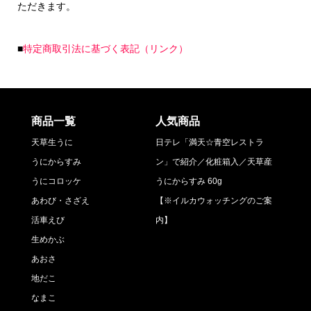
ただきます。
■
特定商取引法に基づく表記（リンク）
商品一覧
人気商品
天草生うに
日テレ「満天☆青空レストラ
うにからすみ
ン」で紹介／化粧箱入／天草産
うにコロッケ
うにからすみ 60g
あわび・さざえ
【※イルカウォッチングのご案
活車えび
内】
生めかぶ
あおさ
地だこ
なまこ