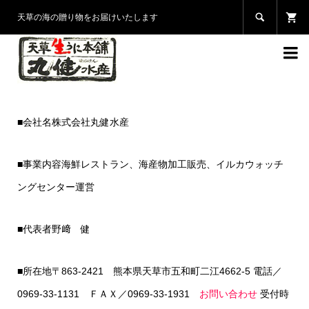

天草の海の贈り物をお届けいたします

■会社名
株式会社丸健水産
■事業内容
海鮮レストラン、海産物加工販売、イルカウォッチ
ングセンター運営
■代表者
野﨑 健
■所在地
〒863-2421 熊本県天草市五和町二江4662-5
電話／
0969-33-1131 ＦＡＸ／0969-33-1931
お問い合わせ
受付時