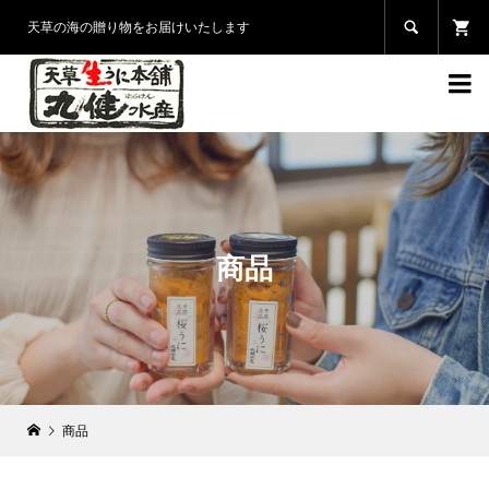

天草の海の贈り物をお届けいたします

商品
商品