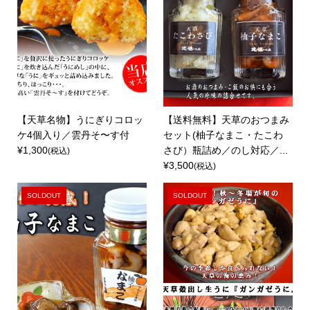
【天草名物】うにぎりコロッ
【送料無料】天草のおつまみ
ケ4個入り／雲丹そ〜す付
セット(柚子なまこ・たこわ
¥1,300
さび）瓶詰め／のし対応／...
(税込)
¥3,500
(税込)
SOLDOUT
SOLDOUT