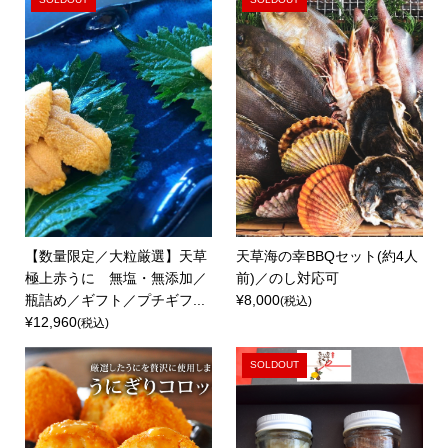
【数量限定／大粒厳選】天草
天草海の幸BBQセット(約4人
極上赤うに 無塩・無添加／
前)／のし対応可
瓶詰め／ギフト／プチギフ...
¥8,000
(税込)
¥12,960
(税込)
SOLDOUT