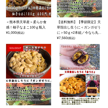
＜熊本県天草産＞柔らか食
【送料無料】【季節限定】天
感！柚子なまこ100ｇ瓶入
草殻出し生うに＜ガンガゼう
¥1,000
に＞50ｇ×2本組／今なら丸...
(税込)
¥7,560
(税込)
SOLDOUT