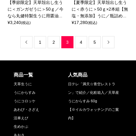
【季節限定】天草殻出し生う
【夏季限定】天草殻出し生う
に＜ガンガゼうに＞50ｇ／今
に＜赤うに＞50ｇ×2本組【無
なら丸健特製生うに用醤油...
塩・無添加】うに／瓶詰め...
¥3,240
¥17,280
(税込)
(税込)
1
2
3
4
5


商品一覧
人気商品
天草生うに
日テレ「満天☆青空レストラ
うにからすみ
ン」で紹介／化粧箱入／天草産
うにコロッケ
うにからすみ 60g
あわび・さざえ
【※イルカウォッチングのご案
活車えび
内】
生めかぶ
あおさ