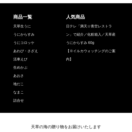
商品一覧
人気商品
天草生うに
日テレ「満天☆青空レストラ
うにからすみ
ン」で紹介／化粧箱入／天草産
うにコロッケ
うにからすみ 60g
あわび・さざえ
【※イルカウォッチングのご案
活車えび
内】
生めかぶ
あおさ
地だこ
なまこ
詰合せ
天草の海の贈り物をお届けいたします