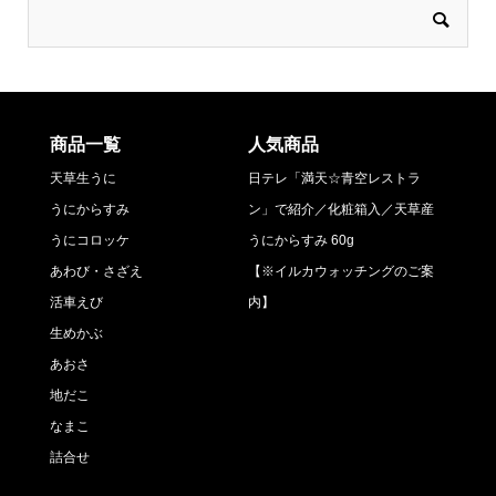
商品一覧
人気商品
天草生うに
日テレ「満天☆青空レストラ
うにからすみ
ン」で紹介／化粧箱入／天草産
うにコロッケ
うにからすみ 60g
あわび・さざえ
【※イルカウォッチングのご案
活車えび
内】
生めかぶ
あおさ
地だこ
なまこ
詰合せ