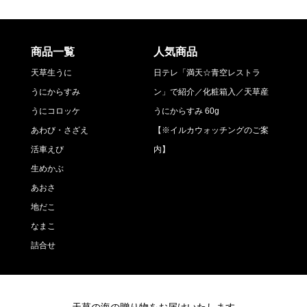
商品一覧
人気商品
天草生うに
日テレ「満天☆青空レストラ
うにからすみ
ン」で紹介／化粧箱入／天草産
うにコロッケ
うにからすみ 60g
あわび・さざえ
【※イルカウォッチングのご案
活車えび
内】
生めかぶ
あおさ
地だこ
なまこ
詰合せ
天草の海の贈り物をお届けいたします