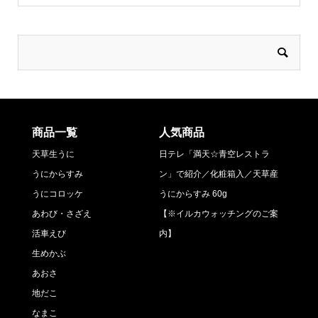
商品一覧
人気商品
天草生うに
日テレ「満天☆青空レストラ
うにからすみ
ン」で紹介／化粧箱入／天草産
うにコロッケ
うにからすみ 60g
あわび・さざえ
【※イルカウォッチングのご案
活車えび
内】
生めかぶ
あおさ
地だこ
なまこ