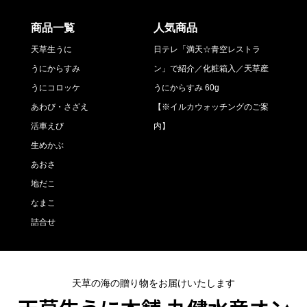
商品一覧
人気商品
天草生うに
日テレ「満天☆青空レストラ
うにからすみ
ン」で紹介／化粧箱入／天草産
うにコロッケ
うにからすみ 60g
あわび・さざえ
【※イルカウォッチングのご案
活車えび
内】
生めかぶ
あおさ
地だこ
なまこ
詰合せ
天草の海の贈り物をお届けいたします