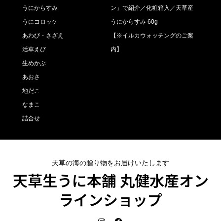
うにからすみ
ン」で紹介／化粧箱入／天草産
うにコロッケ
うにからすみ 60g
あわび・さざえ
【※イルカウォッチングのご案
活車えび
内】
生めかぶ
あおさ
地だこ
なまこ
詰合せ
天草の海の贈り物をお届けいたします
天草生うに本舗 丸健水産オン
ラインショップ