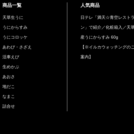
商品一覧
人気商品
天草生うに
日テレ「満天☆青空レスト
うにからすみ
ン」で紹介／化粧箱入／天
うにコロッケ
産うにからすみ 60g
あわび・さざえ
【※イルカウォッチングの
活車えび
案内】
生めかぶ
あおさ
地だこ
なまこ
詰合せ