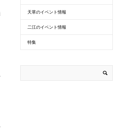
り
天草のイベント情報
味
ま
二江のイベント情報
特集
具
販