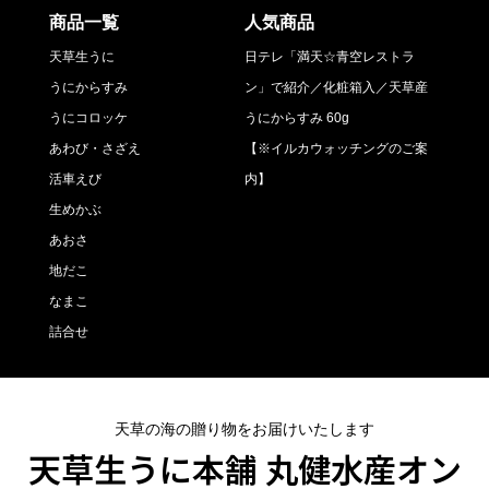
商品一覧
人気商品
天草生うに
日テレ「満天☆青空レストラ
うにからすみ
ン」で紹介／化粧箱入／天草産
うにコロッケ
うにからすみ 60g
あわび・さざえ
【※イルカウォッチングのご案
活車えび
内】
生めかぶ
あおさ
地だこ
なまこ
詰合せ
天草の海の贈り物をお届けいたします
天草生うに本舗 丸健水産オン