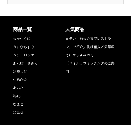
商品一覧
人気商品
天草生うに
日テレ「満天☆青空レストラ
うにからすみ
ン」で紹介／化粧箱入／天草産
うにコロッケ
うにからすみ 60g
あわび・さざえ
【※イルカウォッチングのご案
活車えび
内】
生めかぶ
あおさ
地だこ
なまこ
詰合せ