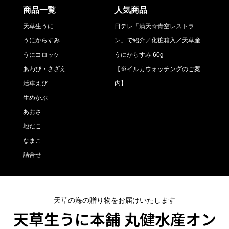
商品一覧
人気商品
天草生うに
日テレ「満天☆青空レストラ
うにからすみ
ン」で紹介／化粧箱入／天草産
うにコロッケ
うにからすみ 60g
あわび・さざえ
【※イルカウォッチングのご案
活車えび
内】
生めかぶ
あおさ
地だこ
なまこ
詰合せ
天草の海の贈り物をお届けいたします
天草生うに本舗 丸健水産オン