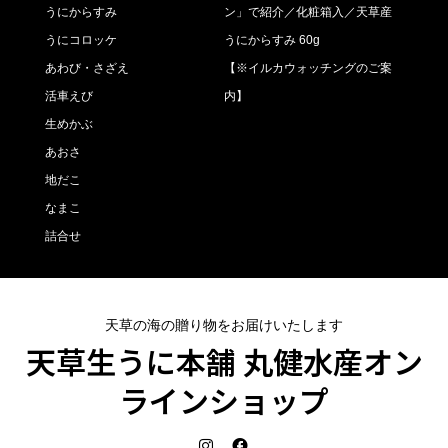
うにからすみ
ン」で紹介／化粧箱入／天草産
うにコロッケ
うにからすみ 60g
あわび・さざえ
【※イルカウォッチングのご案
活車えび
内】
生めかぶ
あおさ
地だこ
なまこ
詰合せ
天草の海の贈り物をお届けいたします
天草生うに本舗 丸健水産オン
ラインショップ