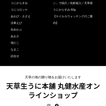
うにからすみ
ン」で紹介／化粧箱入／天草産
うにコロッケ
うにからすみ 60g
あわび・さざえ
【※イルカウォッチングのご案
活車えび
内】
生めかぶ
あおさ
地だこ
なまこ
詰合せ
天草の海の贈り物をお届けいたします
天草生うに本舗 丸健水産オン
ラインショップ