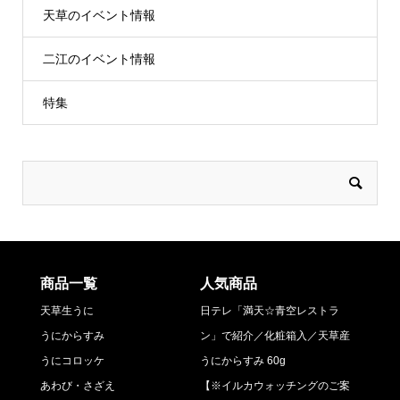
天草のイベント情報
二江のイベント情報
特集
商品一覧
人気商品
天草生うに
日テレ「満天☆青空レストラ
うにからすみ
ン」で紹介／化粧箱入／天草産
うにコロッケ
うにからすみ 60g
あわび・さざえ
【※イルカウォッチングのご案