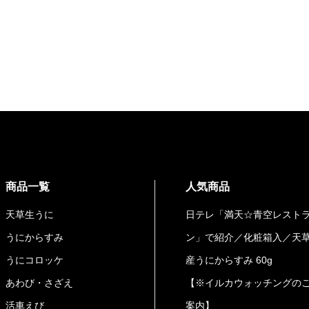
商品一覧
人気商品
天草生うに
日テレ「満天☆青空レスト
うにからすみ
ン」で紹介／化粧箱入／天
うにコロッケ
産うにからすみ 60g
あわび・さざえ
【※イルカウォッチングの
活車えび
案内】