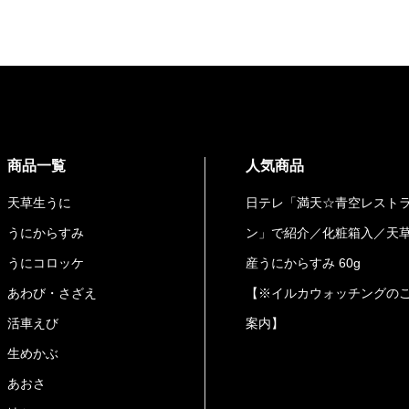
商品一覧
人気商品
天草生うに
日テレ「満天☆青空レスト
うにからすみ
ン」で紹介／化粧箱入／天
うにコロッケ
産うにからすみ 60g
あわび・さざえ
【※イルカウォッチングの
活車えび
案内】
生めかぶ
あおさ