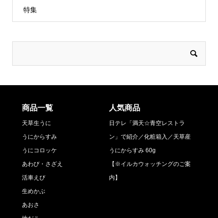
特集
商品一覧
人気商品
天草生うに
日テレ「満天☆青空レストラ
うにからすみ
ン」で紹介／化粧箱入／天草産
うにコロッケ
うにからすみ 60g
あわび・さざえ
【※イルカウォッチングのご案
活車えび
内】
生めかぶ
あおさ