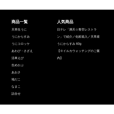
商品一覧
人気商品
天草生うに
日テレ「満天☆青空レストラ
うにからすみ
ン」で紹介／化粧箱入／天草産
うにコロッケ
うにからすみ 60g
あわび・さざえ
【※イルカウォッチングのご案
活車えび
内】
生めかぶ
あおさ
地だこ
なまこ
詰合せ