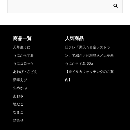
商品一覧
人気商品
天草生うに
日テレ「満天☆青空レストラ
うにからすみ
ン」で紹介／化粧箱入／天草産
うにコロッケ
うにからすみ 60g
あわび・さざえ
【※イルカウォッチングのご案
活車えび
内】
生めかぶ
あおさ
地だこ
なまこ
詰合せ