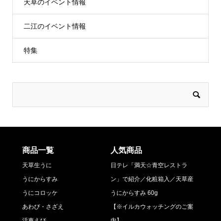
天草のイベント情報
二江のイベント情報
特集
商品一覧
人気商品
天草生うに
日テレ「満天☆青空レストラ
うにからすみ
ン」で紹介／化粧箱入／天草産
うにコロッケ
うにからすみ 60g
あわび・さざえ
【※イルカウォッチングのご案
活車えび
内】