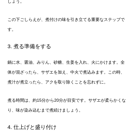
しょう。
この下ごしらえが、煮付けの味を引き立てる重要なステップで
す。
3. 煮る準備をする
鍋に水、醤油、みりん、砂糖、生姜を入れ、火にかけます。全
体が混ざったら、サザエを加え、中火で煮込みます。この時、
煮汁が煮立ったら、アクを取り除くことを忘れずに。
煮る時間は、約15分から20分が目安です。サザエが柔らかくな
り、味が染み込むまで煮続けましょう。
4. 仕上げと盛り付け