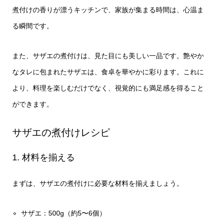
煮付けの香りが漂うキッチンで、家族が集まる時間は、心温ま
る瞬間です。
また、サザエの煮付けは、見た目にも美しい一品です。艶やか
なタレに包まれたサザエは、食卓を華やかに彩ります。これに
より、料理を楽しむだけでなく、視覚的にも満足感を得ること
ができます。
サザエの煮付けレシピ
1. 材料を揃える
まずは、サザエの煮付けに必要な材料を揃えましょう。
サザエ：500g（約5〜6個）