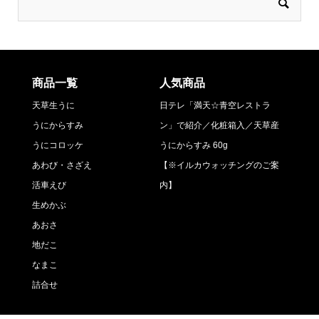
商品一覧
人気商品
天草生うに
日テレ「満天☆青空レストラ
うにからすみ
ン」で紹介／化粧箱入／天草産
うにコロッケ
うにからすみ 60g
あわび・さざえ
【※イルカウォッチングのご案
活車えび
内】
生めかぶ
あおさ
地だこ
なまこ
詰合せ