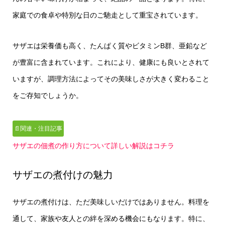
家庭での食卓や特別な日のご馳走として重宝されています。
サザエは栄養価も高く、たんぱく質やビタミンB群、亜鉛など
が豊富に含まれています。これにより、健康にも良いとされて
いますが、調理方法によってその美味しさが大きく変わること
をご存知でしょうか。
📄関連・注目記事
サザエの佃煮の作り方について詳しい解説はコチラ
サザエの煮付けの魅力
サザエの煮付けは、ただ美味しいだけではありません。料理を
通して、家族や友人との絆を深める機会にもなります。特に、