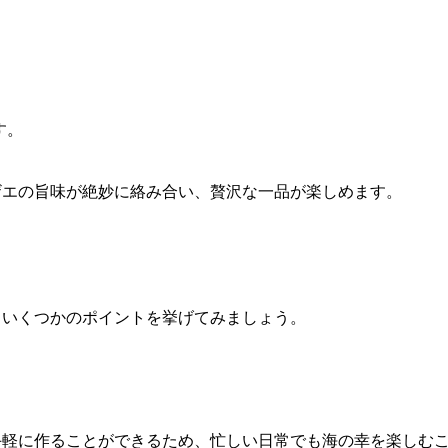
す。
ザエの旨味が絶妙に絡み合い、贅沢な一品が楽しめます。
。いくつかのポイントを挙げてみましょう。
手軽に作ることができるため、忙しい日常でも海の幸を楽しむ