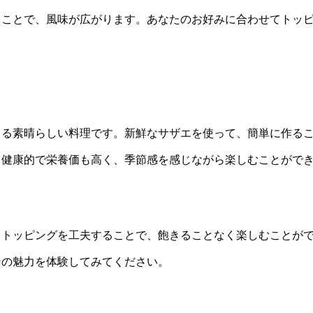
ることで、風味が広がります。あなたのお好みに合わせてトッ
きる素晴らしい料理です。新鮮なサザエを使って、簡単に作る
。健康的で栄養価も高く、季節感を感じながら楽しむことがで
、トッピングを工夫することで、飽きることなく楽しむことが
その魅力を体験してみてください。