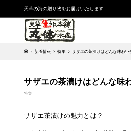
天草の海の贈り物をお届けいたします
新着情報
特集
サザエの茶漬けはどんな味わい
サザエの茶漬けはどんな味
特集
サザエ茶漬けの魅力とは？