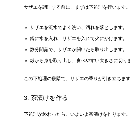
サザエを調理する前に、まずは下処理を行います
サザエを流水でよく洗い、汚れを落とします。
鍋に水を入れ、サザエを入れて火にかけます。
数分間茹で、サザエが開いたら取り出します。
殻から身を取り出し、食べやすい大きさに切り
この下処理の段階で、サザエの香りが引き立ちま
3. 茶漬けを作る
下処理が終わったら、いよいよ茶漬けを作ります