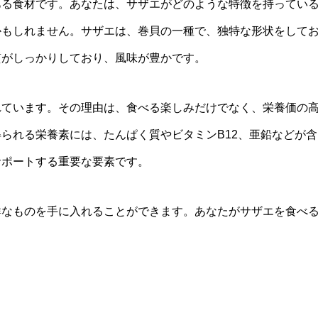
ある食材です。あなたは、サザエがどのような特徴を持ってい
かもしれません。サザエは、巻貝の一種で、独特な形状をして
質がしっかりしており、風味が豊かです。
れています。その理由は、食べる楽しみだけでなく、栄養価の
られる栄養素には、たんぱく質やビタミンB12、亜鉛などが含
サポートする重要な要素です。
鮮なものを手に入れることができます。あなたがサザエを食べ