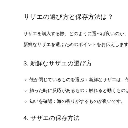
サザエの選び方と保存方法は？
サザエを購入する際、どのように選べば良いのか
新鮮なサザエを選ぶためのポイントをお伝えしま
3. 新鮮なサザエの選び方
殻が閉じているものを選ぶ：新鮮なサザエは、
触った時に反応があるもの：触れると動くもの
匂いを確認：海の香りがするものが良いです。
4. サザエの保存方法