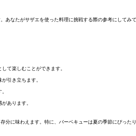
す。あなたがサザエを使った料理に挑戦する際の参考にしてみ
として楽しむことができます。
味が引き立ちます。
す。
感があります。
を存分に味わえます。特に、バーベキューは夏の季節にぴった