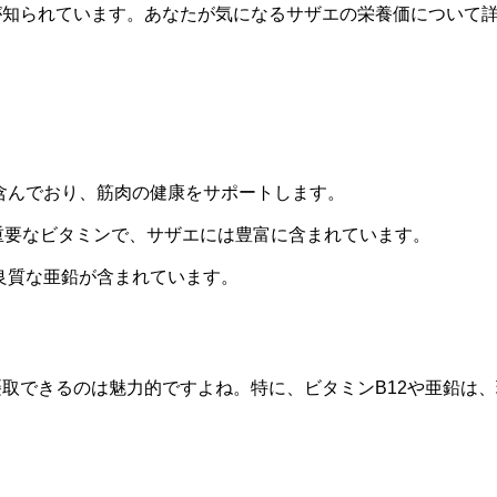
が知られています。あなたが気になるサザエの栄養価について
含んでおり、筋肉の健康をサポートします。
重要なビタミンで、サザエには豊富に含まれています。
良質な亜鉛が含まれています。
。
取できるのは魅力的ですよね。特に、ビタミンB12や亜鉛は、