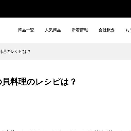
商品一覧
人気商品
新着情報
会社概要
お
料理のレシピは？
の貝料理のレシピは？