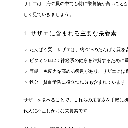
サザエは、海の貝の中でも特に栄養価が高いこと
しく見ていきましょう。
1. サザエに含まれる主要な栄養素
たんぱく質：サザエは、約20%のたんぱく質を
ビタミンB12：神経系の健康を維持するために
亜鉛：免疫力を高める役割があり、サザエには
鉄分：貧血予防に役立つ鉄分も含まれています
サザエを食べることで、これらの栄養素を手軽に摂
代人に不足しがちな栄養素です。