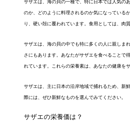
サザエは、海の貝の一種で、特に日本では人気の
のか、どのように料理されるのか気になっている
り、硬い殻に覆われています。食用としては、肉
サザエは、海の貝の中でも特に多くの人に親しま
さにもあります。あなたがサザエを食べることで得
れています。これらの栄養素は、あなたの健康を
サザエは、主に日本の沿岸地域で捕れるため、新
際には、ぜひ新鮮なものを選んでみてください。
サザエの栄養価は？