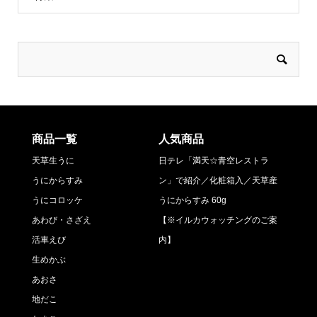
商品一覧
人気商品
天草生うに
日テレ「満天☆青空レストラ
うにからすみ
ン」で紹介／化粧箱入／天草産
うにコロッケ
うにからすみ 60g
あわび・さざえ
【※イルカウォッチングのご案
活車えび
内】
生めかぶ
あおさ
地だこ