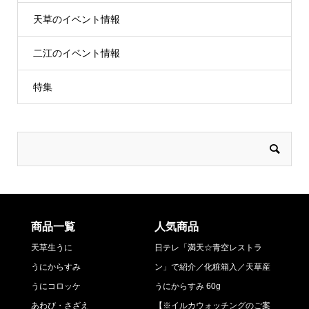
天草のイベント情報
二江のイベント情報
特集
商品一覧
人気商品
天草生うに
日テレ「満天☆青空レストラ
うにからすみ
ン」で紹介／化粧箱入／天草産
うにコロッケ
うにからすみ 60g
あわび・さざえ
【※イルカウォッチングのご案