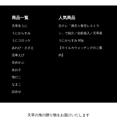
商品一覧
人気商品
天草生うに
日テレ「満天☆青空レストラ
うにからすみ
ン」で紹介／化粧箱入／天草産
うにコロッケ
うにからすみ 60g
あわび・さざえ
【※イルカウォッチングのご案
活車えび
内】
生めかぶ
あおさ
地だこ
なまこ
詰合せ
天草の海の贈り物をお届けいたします