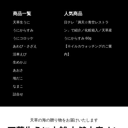
商品一覧
人気商品
天草生うに
日テレ「満天☆青空レストラ
うにからすみ
ン」で紹介／化粧箱入／天草産
うにコロッケ
うにからすみ 60g
あわび・さざえ
【※イルカウォッチングのご案
活車えび
内】
生めかぶ
あおさ
地だこ
なまこ
詰合せ
天草の海の贈り物をお届けいたします