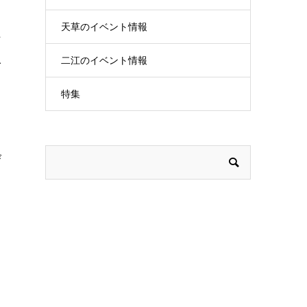
天草のイベント情報
た
入
二江のイベント情報
特集
々
び
う