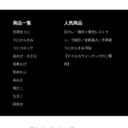
商品一覧
人気商品
天草生うに
日テレ「満天☆青空レストラ
うにからすみ
ン」で紹介／化粧箱入／天草産
うにコロッケ
うにからすみ 60g
あわび・さざえ
【※イルカウォッチングのご案
活車えび
内】
生めかぶ
あおさ
地だこ
なまこ
詰合せ