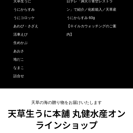
天草生うに
日テレ「満天☆青空レストラ
うにからすみ
ン」で紹介／化粧箱入／天草産
うにコロッケ
うにからすみ 60g
あわび・さざえ
【※イルカウォッチングのご案
活車えび
内】
生めかぶ
あおさ
地だこ
なまこ
詰合せ
天草の海の贈り物をお届けいたします
天草生うに本舗 丸健水産オン
ラインショップ