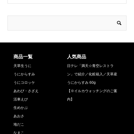
商品一覧
人気商品
天草生うに
日テレ「満天☆青空レストラ
うにからすみ
ン」で紹介／化粧箱入／天草産
うにコロッケ
うにからすみ 60g
あわび・さざえ
【※イルカウォッチングのご案
活車えび
内】
生めかぶ
あおさ
地だこ
なまこ