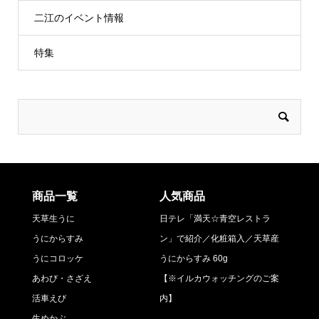
二江のイベント情報
特集
商品一覧
人気商品
天草生うに
日テレ「満天☆青空レストラ
うにからすみ
ン」で紹介／化粧箱入／天草産
うにコロッケ
うにからすみ 60g
あわび・さざえ
【※イルカウォッチングのご案
活車えび
内】
生めかぶ