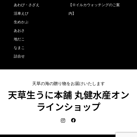
あわび・さざえ
【※イルカウォッチングのご案
活車えび
内】
生めかぶ
あおさ
地だこ
なまこ
詰合せ
天草の海の贈り物をお届けいたします
天草生うに本舗 丸健水産オン
ラインショップ