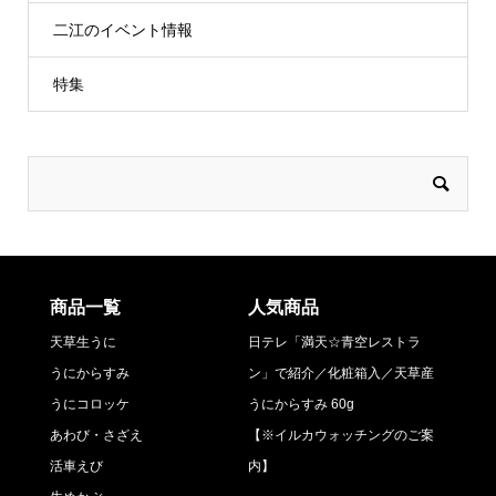
二江のイベント情報
特集
商品一覧
人気商品
天草生うに
日テレ「満天☆青空レストラ
うにからすみ
ン」で紹介／化粧箱入／天草産
うにコロッケ
うにからすみ 60g
あわび・さざえ
【※イルカウォッチングのご案
活車えび
内】