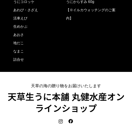
うにコロッケ
うにからすみ 60g
あわび・さざえ
【※イルカウォッチングのご案
活車えび
内】
生めかぶ
あおさ
地だこ
なまこ
詰合せ
天草の海の贈り物をお届けいたします
天草生うに本舗 丸健水産オン
ラインショップ