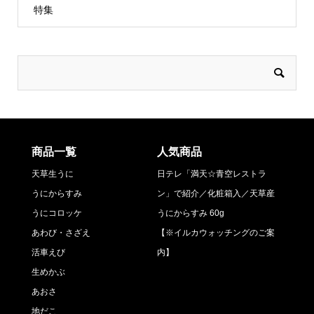
特集
商品一覧
人気商品
天草生うに
日テレ「満天☆青空レストラ
うにからすみ
ン」で紹介／化粧箱入／天草産
うにコロッケ
うにからすみ 60g
あわび・さざえ
【※イルカウォッチングのご案
活車えび
内】
生めかぶ
あおさ
地だこ