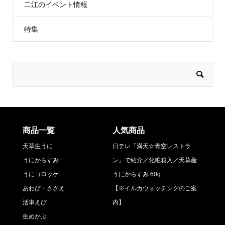
二江のイベント情報
特集
商品一覧
人気商品
天草生うに
日テレ「満天☆青空レストラ
うにからすみ
ン」で紹介／化粧箱入／天草産
うにコロッケ
うにからすみ 60g
あわび・さざえ
【※イルカウォッチングのご案
活車えび
内】
生めかぶ