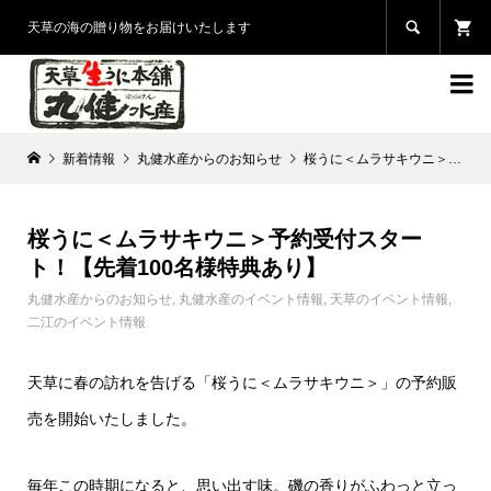

天草の海の贈り物をお届けいたします

新着情報
丸健水産からのお知らせ
桜うに＜ムラサキウニ＞予約受付スタート！【先着100名様特典あり】
桜うに＜ムラサキウニ＞予約受付スター
ト！【先着100名様特典あり】
丸健水産からのお知らせ
,
丸健水産のイベント情報
,
天草のイベント情報
,
二江のイベント情報
天草に春の訪れを告げる「桜うに＜ムラサキウニ＞」の予約販
売を開始いたしました。
毎年この時期になると、思い出す味。
磯の香りがふわっと立っ