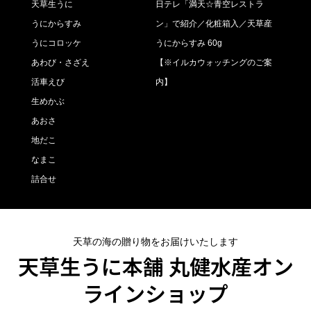
天草生うに
日テレ「満天☆青空レストラ
うにからすみ
ン」で紹介／化粧箱入／天草産
うにコロッケ
うにからすみ 60g
あわび・さざえ
【※イルカウォッチングのご案
活車えび
内】
生めかぶ
あおさ
地だこ
なまこ
詰合せ
天草の海の贈り物をお届けいたします
天草生うに本舗 丸健水産オン
ラインショップ