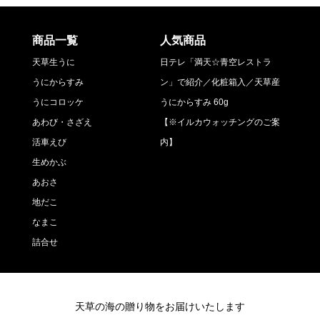
商品一覧
人気商品
天草生うに
日テレ「満天☆青空レストラ
うにからすみ
ン」で紹介／化粧箱入／天草産
うにコロッケ
うにからすみ 60g
あわび・さざえ
【※イルカウォッチングのご案
活車えび
内】
生めかぶ
あおさ
地だこ
なまこ
詰合せ
天草の海の贈り物をお届けいたします