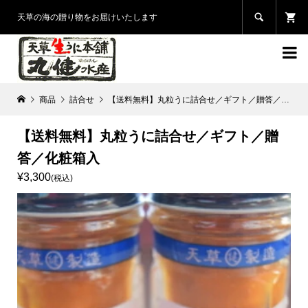

天草の海の贈り物をお届けいたします

商品
詰合せ
【送料無料】丸粒うに詰合せ／ギフト／贈答／化粧箱入
【送料無料】丸粒うに詰合せ／ギフト／贈
答／化粧箱入
¥3,300
(税込)