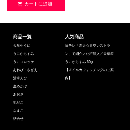
商品一覧
人気商品
天草生うに
日テレ「満天☆青空レストラ
うにからすみ
ン」で紹介／化粧箱入／天草産
うにコロッケ
うにからすみ 60g
あわび・さざえ
【※イルカウォッチングのご案
活車えび
内】
生めかぶ
あおさ
地だこ
なまこ
詰合せ