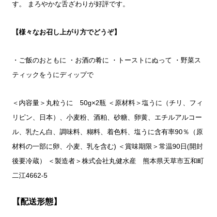
す。
まろやかな舌ざわりが好評です。
【様々なお召し上がり方でどうぞ】
・ご飯のおともに
・お酒の肴に
・トーストにぬって
・野菜ス
ティックをうにディップで
＜内容量＞丸粒うに 50g×2瓶
＜原材料＞塩うに（チリ、フィ
リピン、日本）、小麦粉、酒粕、砂糖、卵黄、エチルアルコー
ル、乳たん白、調味料、糊料、着色料、塩うに含有率90％（原
材料の一部に卵、小麦、乳を含む)
＜賞味期限＞常温90日(開封
後要冷蔵）
＜製造者＞株式会社丸健水産 熊本県天草市五和町
二江4662-5
【配送形態】