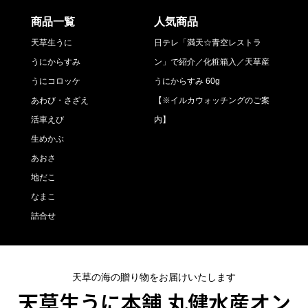
商品一覧
人気商品
天草生うに
日テレ「満天☆青空レストラ
うにからすみ
ン」で紹介／化粧箱入／天草産
うにコロッケ
うにからすみ 60g
あわび・さざえ
【※イルカウォッチングのご案
活車えび
内】
生めかぶ
あおさ
地だこ
なまこ
詰合せ
天草の海の贈り物をお届けいたします
天草生うに本舗 丸健水産オン