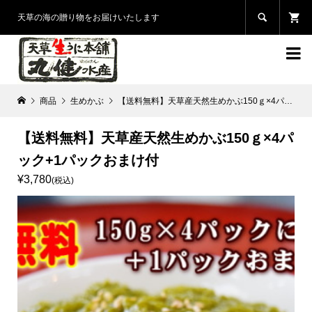

天草の海の贈り物をお届けいたします

商品
生めかぶ
【送料無料】天草産天然生めかぶ150ｇ×4パック+1パックおまけ付
【送料無料】天草産天然生めかぶ150ｇ×4パ
ック+1パックおまけ付
¥3,780
(税込)