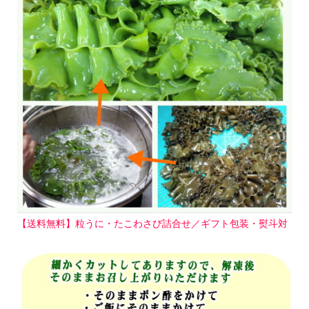
【送料無料】粒うに・たこわさび詰合せ／ギフト包装・熨斗対