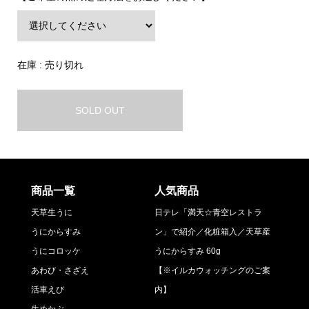
在庫 : 売り切れ
SOLD OUT
商品一覧
人気商品
天草生うに
日テレ「満天☆青空レストラ
うにからすみ
ン」で紹介／化粧箱入／天草産
うにコロッケ
うにからすみ 60g
あわび・さざえ
【※イルカウォッチングのご案
活車えび
内】
生めかぶ