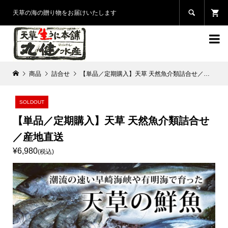

天草の海の贈り物をお届けいたします

商品
詰合せ
【単品／定期購入】天草 天然魚介類詰合せ／産地直送
SOLDOUT
【単品／定期購入】天草 天然魚介類詰合せ
／産地直送
¥6,980
(税込)