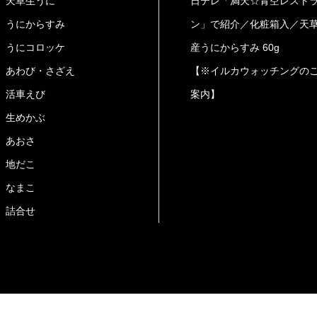
天草生うに
日テレ「満天☆青空レスト
うにからすみ
ン」で紹介／化粧箱入／天
うにコロッケ
産うにからすみ 60g
あわび・さざえ
【※イルカウォッチングの
活車えび
案内】
生めかぶ
あおさ
地だこ
なまこ
詰合せ